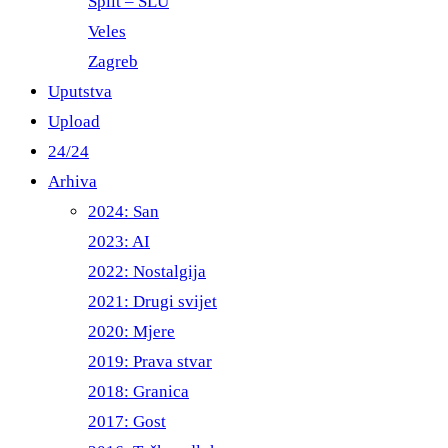
Split – ŠLU
Veles
Zagreb
Uputstva
Upload
24/24
Arhiva
2024: San
2023: AI
2022: Nostalgija
2021: Drugi svijet
2020: Mjere
2019: Prava stvar
2018: Granica
2017: Gost