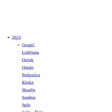
2025
Gospić
Ljubljana
Osijek
Ostalo
Podgorica
Rijeka
Skoplje
Sombor
Split