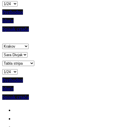
Prethodno
Iduće
Spisak crtača
Prethodno
Iduće
Spisak crtača