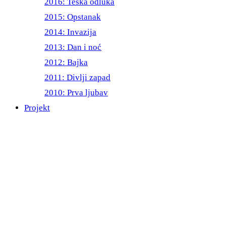
2016: Teška odluka
2015: Opstanak
2014: Invazija
2013: Dan i noć
2012: Bajka
2011: Divlji zapad
2010: Prva ljubav
Projekt