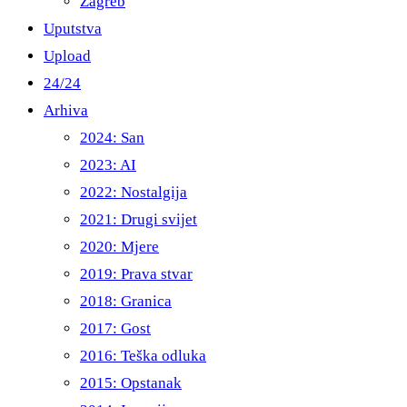
Zagreb
Uputstva
Upload
24/24
Arhiva
2024: San
2023: AI
2022: Nostalgija
2021: Drugi svijet
2020: Mjere
2019: Prava stvar
2018: Granica
2017: Gost
2016: Teška odluka
2015: Opstanak