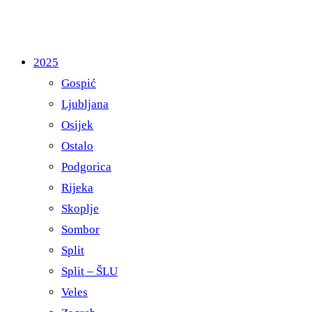
2025
Gospić
Ljubljana
Osijek
Ostalo
Podgorica
Rijeka
Skoplje
Sombor
Split
Split – ŠLU
Veles